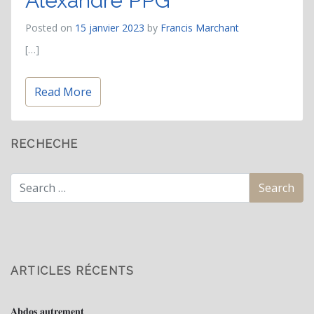
Alexandre PPG
Posted on
15 janvier 2023
by
Francis Marchant
[…]
Read More
RECHECHE
ARTICLES RÉCENTS
𝐀𝐛𝐝𝐨𝐬 𝐚𝐮𝐭𝐫𝐞𝐦𝐞𝐧𝐭