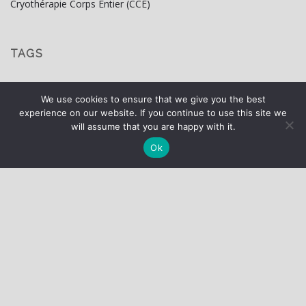
Cryothérapie Corps Entier (CCE)
TAGS
Bien-etre
cours
groupe
pathologies
piscine
PPG
We use cookies to ensure that we give you the best
Nous utilisons des cookies pour vous garantir la meilleure
experience on our website. If you continue to use this site we
Récupération
sport
expérience sur notre site web.
Réglages des cookies
will assume that you are happy with it.
J'accepte
Ok
QUI SOMMES-NOUS ?
Nous allons vous accompagner pour améliorer votre santé
par le sport que vous soyez avec ou sans pathologie