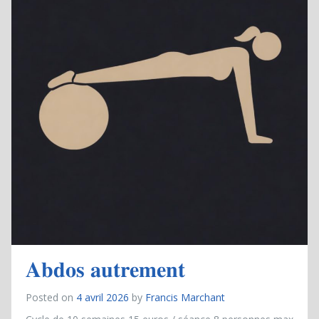
𝐀𝐛𝐝𝐨𝐬 𝐚𝐮𝐭𝐫𝐞𝐦𝐞𝐧𝐭
Posted on
4 avril 2026
by
Francis Marchant