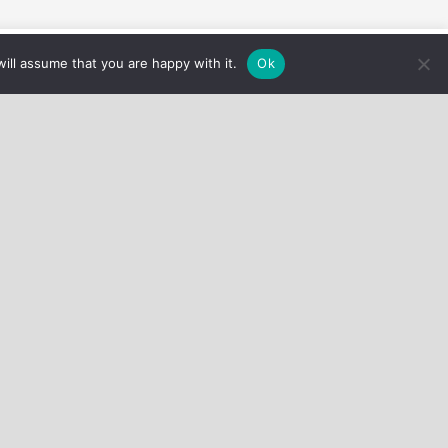
ges des cookies
J'accepte
ill assume that you are happy with it.
Ok
Accueil
Les praticiens
Prendre RDV