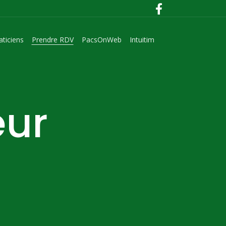
aticiens
Prendre RDV
PacsOnWeb
Intuitim
ur