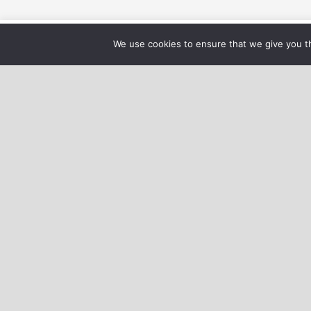
Nous utilisons des cookies pour 
We use cookies to ensure that we give you th
QUI SOMMES-NOUS ?
Nous allons vous accompagner pour améliorer
votre santé par le sport que vous soyez avec ou
sans pathologie chronique comme le diabète pa