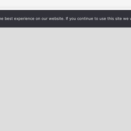
vous garantir la meilleure expérience sur notre site web.
Régla
e best experience on our website. If you continue to use this site we w
r