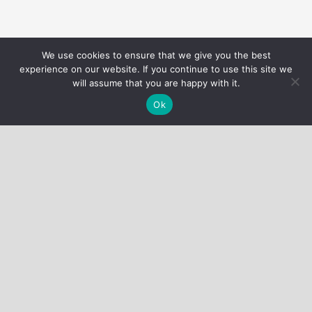
We use cookies to ensure that we give you the best
Nous utilisons des cookies pour vous garantir la meilleure
experience on our website. If you continue to use this site we
expérience sur notre site web.
Réglages des cookies
will assume that you are happy with it.
J'accepte
Ok
QUI SOMMES-NOUS ?
Nous allons vous accompagner pour améliorer votre santé
par le sport que vous soyez avec ou sans pathologie
chronique comme le diabète par exemple.