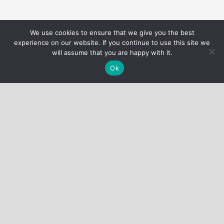
We use cookies to ensure that we give you the best
Nous utilisons des cookies pour vous garantir la meilleure
experience on our website. If you continue to use this site we
expérience sur notre site web.
Réglages des cookies
will assume that you are happy with it.
J'accepte
Ok
QUI SOMMES-NOUS ?
Nous allons vous accompagner pour améliorer votre santé
par le sport que vous soyez avec ou sans pathologie
chronique comme le diabète par exemple.