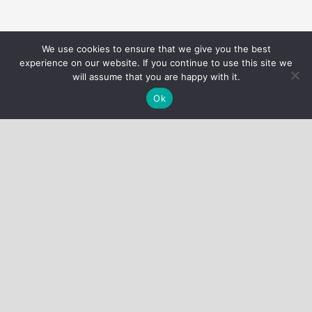
We use cookies to ensure that we give you the best
Nous utilisons des cookies pour vous garantir la meilleure
experience on our website. If you continue to use this site we
expérience sur notre site web.
Réglages des cookies
will assume that you are happy with it.
J'accepte
Ok
QUI SOMMES-NOUS ?
Nous allons vous accompagner pour améliorer votre santé
par le sport que vous soyez avec ou sans pathologie
chronique comme le diabète par exemple.