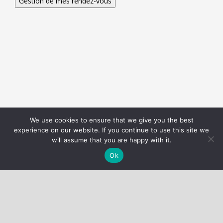
We use cookies to ensure that we give you the best
Nous utilisons des cookies pour vous garantir la meilleure
experience on our website. If you continue to use this site we
expérience sur notre site web.
Réglages des cookies
will assume that you are happy with it.
J'accepte
Ok