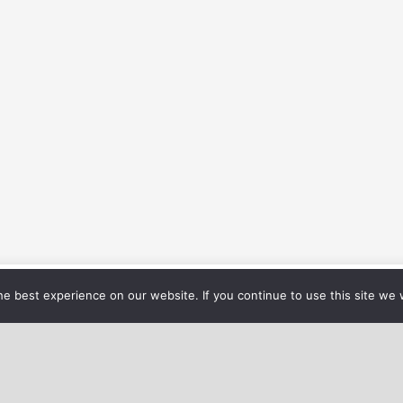
vous garantir la meilleure expérience sur notre site web.
Régla
e best experience on our website. If you continue to use this site we w