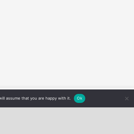
ges des cookies
J'accepte
ill assume that you are happy with it.
Ok