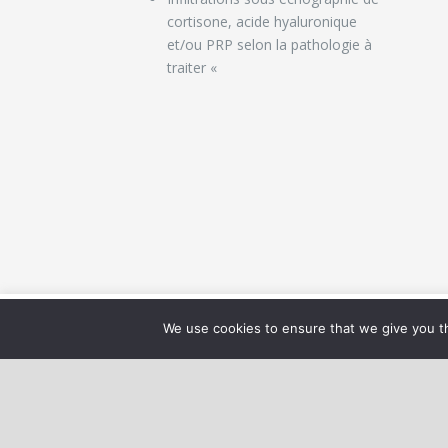
cortisone, acide hyaluronique
et/ou PRP selon la pathologie à
traiter «
Nous utilisons des cookies pour 
We use cookies to ensure that we give you th