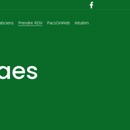
aticiens
Prendre RDV
PacsOnWeb
Intuitim
laes