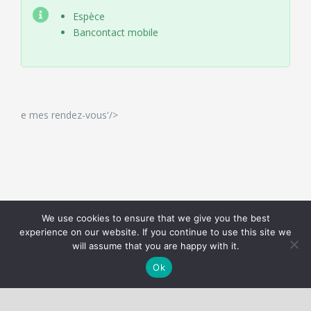
Espèce
Bancontact mobile
e mes rendez-vous'/>
We use cookies to ensure that we give you the best
Nous utilisons des cookies pour vous garantir la meilleure
experience on our website. If you continue to use this site we
expérience sur notre site web.
Réglages des cookies
will assume that you are happy with it.
J'accepte
Ok